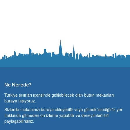
Ne Nerede?
Türki̇ye sınırları i̇çeri̇si̇nde gi̇di̇lebi̇lecek olan bütün mekanları
buraya taşıyoruz.
Si̇zlerde mekanınızı buraya ekleyebi̇li̇r veya gi̇tmek i̇stedi̇ği̇ni̇z yer
hakkında gi̇tmeden ön i̇zleme yapabi̇li̇r ve deneyi̇mleri̇ni̇zi̇
paylaşabi̇li̇rsi̇ni̇z.