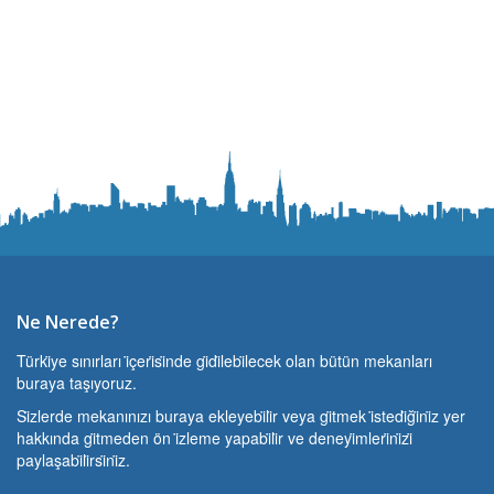
Ne Nerede?
Türki̇ye sınırları i̇çeri̇si̇nde gi̇di̇lebi̇lecek olan bütün mekanları
buraya taşıyoruz.
Si̇zlerde mekanınızı buraya ekleyebi̇li̇r veya gi̇tmek i̇stedi̇ği̇ni̇z yer
hakkında gi̇tmeden ön i̇zleme yapabi̇li̇r ve deneyi̇mleri̇ni̇zi̇
paylaşabi̇li̇rsi̇ni̇z.