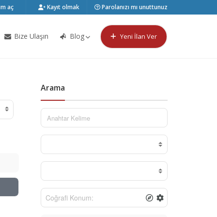
m aç
Kayıt olmak
Parolanızı mı unuttunuz
Bize Ulaşın
Blog
Yeni İlan Ver
Arama