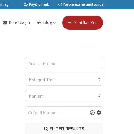
m aç
Kayıt olmak
Parolanızı mı unuttunuz
Bize Ulaşın
Blog
Yeni İlan Ver
Kategori Türü:
Konum:
FILTER RESULTS