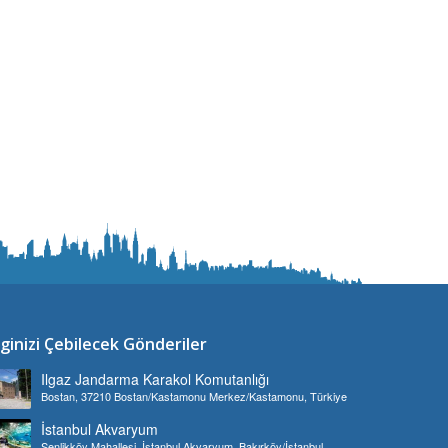
lginizi Çebilecek Gönderiler
Ilgaz Jandarma Karakol Komutanlığı
Bostan, 37210 Bostan/Kastamonu Merkez/Kastamonu, Türkiye
İstanbul Akvaryum
Şenlikköy Mahallesi, İstanbul Akvaryum, Bakırköy/İstanbul,