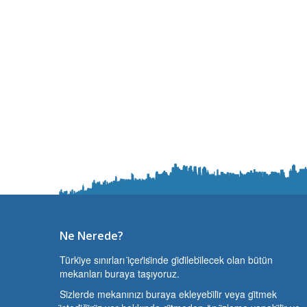
Ne Nerede?
Türki̇ye sınırları i̇çeri̇si̇nde gi̇di̇lebi̇lecek olan bütün
mekanları buraya taşıyoruz.
Si̇zlerde mekanınızı buraya ekleyebi̇li̇r veya gi̇tmek