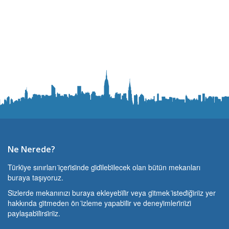
Ne Nerede?
Türki̇ye sınırları i̇çeri̇si̇nde gi̇di̇lebi̇lecek olan bütün mekanları
buraya taşıyoruz.
Si̇zlerde mekanınızı buraya ekleyebi̇li̇r veya gi̇tmek i̇stedi̇ği̇ni̇z yer
hakkında gi̇tmeden ön i̇zleme yapabi̇li̇r ve deneyi̇mleri̇ni̇zi̇
paylaşabi̇li̇rsi̇ni̇z.