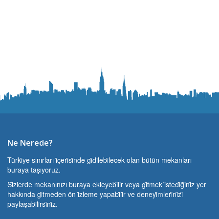
Ne Nerede?
Türki̇ye sınırları i̇çeri̇si̇nde gi̇di̇lebi̇lecek olan bütün mekanları
buraya taşıyoruz.
Si̇zlerde mekanınızı buraya ekleyebi̇li̇r veya gi̇tmek i̇stedi̇ği̇ni̇z yer
hakkında gi̇tmeden ön i̇zleme yapabi̇li̇r ve deneyi̇mleri̇ni̇zi̇
paylaşabi̇li̇rsi̇ni̇z.