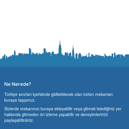
Ne Nerede?
Türki̇ye sınırları i̇çeri̇si̇nde gi̇di̇lebi̇lecek olan bütün mekanları
buraya taşıyoruz.
Si̇zlerde mekanınızı buraya ekleyebi̇li̇r veya gi̇tmek i̇stedi̇ği̇ni̇z yer
hakkında gi̇tmeden ön i̇zleme yapabi̇li̇r ve deneyi̇mleri̇ni̇zi̇
paylaşabi̇li̇rsi̇ni̇z.