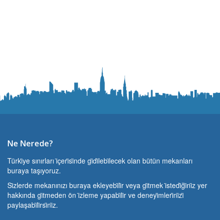
Ne Nerede?
Türki̇ye sınırları i̇çeri̇si̇nde gi̇di̇lebi̇lecek olan bütün mekanları
buraya taşıyoruz.
Si̇zlerde mekanınızı buraya ekleyebi̇li̇r veya gi̇tmek i̇stedi̇ği̇ni̇z yer
hakkında gi̇tmeden ön i̇zleme yapabi̇li̇r ve deneyi̇mleri̇ni̇zi̇
paylaşabi̇li̇rsi̇ni̇z.