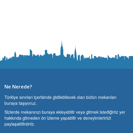
Ne Nerede?
Türki̇ye sınırları i̇çeri̇si̇nde gi̇di̇lebi̇lecek olan bütün mekanları
buraya taşıyoruz.
Si̇zlerde mekanınızı buraya ekleyebi̇li̇r veya gi̇tmek i̇stedi̇ği̇ni̇z yer
hakkında gi̇tmeden ön i̇zleme yapabi̇li̇r ve deneyi̇mleri̇ni̇zi̇
paylaşabi̇li̇rsi̇ni̇z.