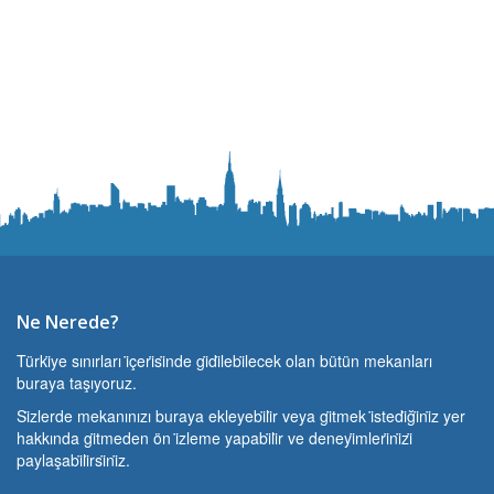
Ne Nerede?
Türki̇ye sınırları i̇çeri̇si̇nde gi̇di̇lebi̇lecek olan bütün mekanları
buraya taşıyoruz.
Si̇zlerde mekanınızı buraya ekleyebi̇li̇r veya gi̇tmek i̇stedi̇ği̇ni̇z yer
hakkında gi̇tmeden ön i̇zleme yapabi̇li̇r ve deneyi̇mleri̇ni̇zi̇
paylaşabi̇li̇rsi̇ni̇z.