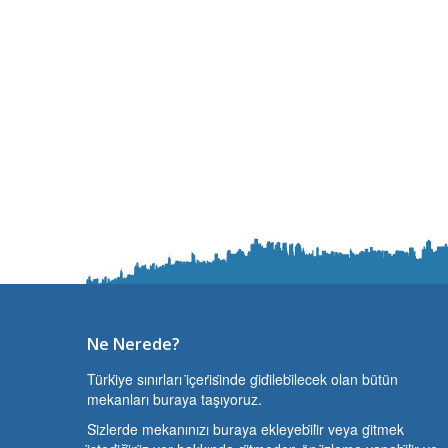
Ne Nerede?
Türki̇ye sınırları i̇çeri̇si̇nde gi̇di̇lebi̇lecek olan bütün
mekanları buraya taşıyoruz.
Si̇zlerde mekanınızı buraya ekleyebi̇li̇r veya gi̇tmek