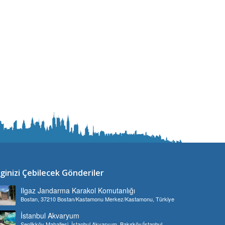
lginizi Çebilecek Gönderiler
Ilgaz Jandarma Karakol Komutanlığı
Bostan, 37210 Bostan/Kastamonu Merkez/Kastamonu, Türkiye
İstanbul Akvaryum
Şenlikköy Mahallesi, İstanbul Akvaryum, Bakırköy/İstanbul,