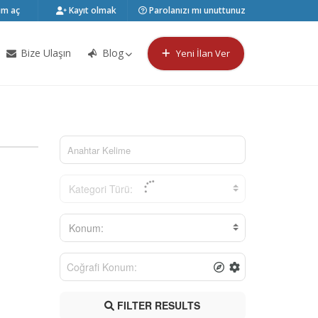
m aç
Kayıt olmak
Parolanızı mı unuttunuz
Bize Ulaşın
Blog
Yeni İlan Ver
Kategori Türü:
Konum:
FILTER RESULTS