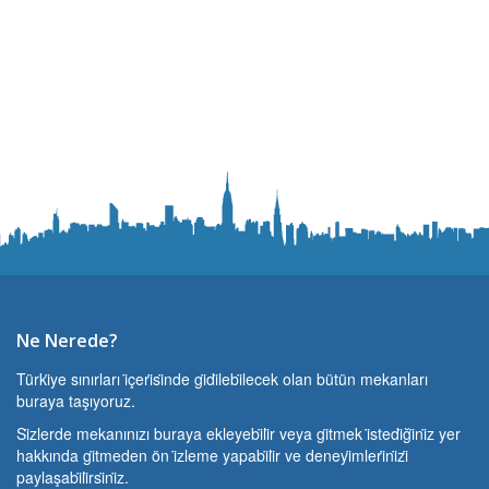
Ne Nerede?
Türki̇ye sınırları i̇çeri̇si̇nde gi̇di̇lebi̇lecek olan bütün mekanları
buraya taşıyoruz.
Si̇zlerde mekanınızı buraya ekleyebi̇li̇r veya gi̇tmek i̇stedi̇ği̇ni̇z yer
hakkında gi̇tmeden ön i̇zleme yapabi̇li̇r ve deneyi̇mleri̇ni̇zi̇
paylaşabi̇li̇rsi̇ni̇z.