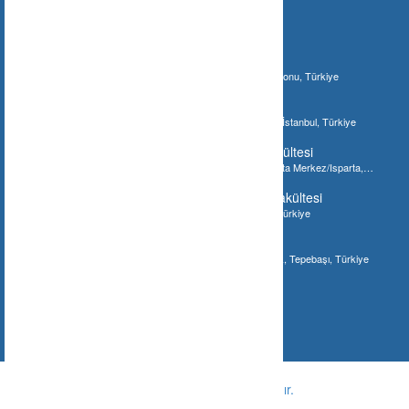
İlginizi Çebilecek Gönderiler
Ilgaz Jandarma Karakol Komutanlığı
Bostan, 37210 Bostan/Kastamonu Merkez/Kastamonu, Türkiye
İstanbul Akvaryum
Şenlikköy Mahallesi, İstanbul Akvaryum, Bakırköy/İstanbul, Türkiye
Süleyman Demirel Üniversitesi Tıp Fakültesi
Süleyman Demirel Üniversitesi Tıp Fakültesi, Isparta Merkez/Isparta,
Türkiye
Gaziantep Üniversitesi Diş Hekimliği Fakültesi
Gaziantep Üniversitesi Diş Fakültesi, Gaziantep, Türkiye
Meşhur Tostçu İsmail
Eskişehir, Hoşnudiye Mahallesi, Bayramyeri Sokak, Tepebaşı, Türkiye
© Copyright -
Ne Nerede ?
-
Tüm hakları saklıdır.