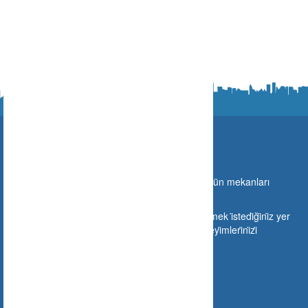
Ne Nerede?
Türki̇ye sınırları i̇çeri̇si̇nde gi̇di̇lebi̇lecek olan bütün mekanları
buraya taşıyoruz.
Si̇zlerde mekanınızı buraya ekleyebi̇li̇r veya gi̇tmek i̇stedi̇ği̇ni̇z yer
hakkında gi̇tmeden ön i̇zleme yapabi̇li̇r ve deneyi̇mleri̇ni̇zi̇
paylaşabi̇li̇rsi̇ni̇z.