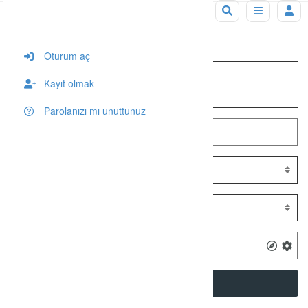
Tag: DİKİLİ Halk Eğitim Merkezleri
Oturum aç
Kayıt olmak
Arama
Parolanızı mı unuttunuz
SEARCH