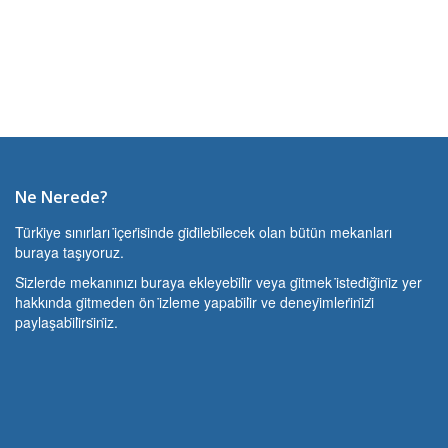
Ne Nerede?
Türki̇ye sınırları i̇çeri̇si̇nde gi̇di̇lebi̇lecek olan bütün mekanları
buraya taşıyoruz.
Si̇zlerde mekanınızı buraya ekleyebi̇li̇r veya gi̇tmek i̇stedi̇ği̇ni̇z yer
hakkında gi̇tmeden ön i̇zleme yapabi̇li̇r ve deneyi̇mleri̇ni̇zi̇
paylaşabi̇li̇rsi̇ni̇z.