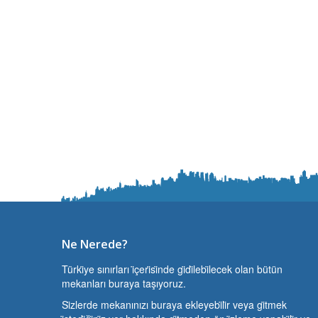
Ne Nerede?
Türki̇ye sınırları i̇çeri̇si̇nde gi̇di̇lebi̇lecek olan bütün
mekanları buraya taşıyoruz.
Si̇zlerde mekanınızı buraya ekleyebi̇li̇r veya gi̇tmek