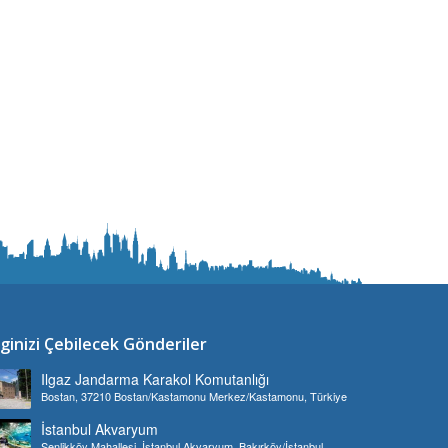
lginizi Çebilecek Gönderiler
Ilgaz Jandarma Karakol Komutanlığı
Bostan, 37210 Bostan/Kastamonu Merkez/Kastamonu, Türkiye
İstanbul Akvaryum
Şenlikköy Mahallesi, İstanbul Akvaryum, Bakırköy/İstanbul,