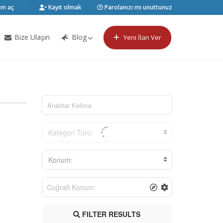
m aç
Kayıt olmak
Parolanızı mı unuttunuz
Bize Ulaşın
Blog
Yeni İlan Ver
Kategori Türü:
Konum:
FILTER RESULTS