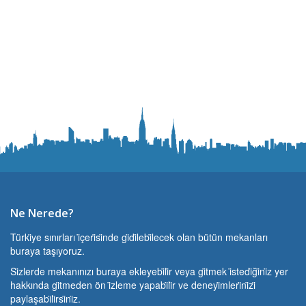
Ne Nerede?
Türki̇ye sınırları i̇çeri̇si̇nde gi̇di̇lebi̇lecek olan bütün mekanları
buraya taşıyoruz.
Si̇zlerde mekanınızı buraya ekleyebi̇li̇r veya gi̇tmek i̇stedi̇ği̇ni̇z yer
hakkında gi̇tmeden ön i̇zleme yapabi̇li̇r ve deneyi̇mleri̇ni̇zi̇
paylaşabi̇li̇rsi̇ni̇z.