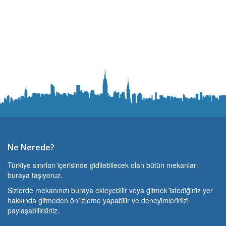
Ne Nerede?
Türki̇ye sınırları i̇çeri̇si̇nde gi̇di̇lebi̇lecek olan bütün mekanları
buraya taşıyoruz.
Si̇zlerde mekanınızı buraya ekleyebi̇li̇r veya gi̇tmek i̇stedi̇ği̇ni̇z yer
hakkında gi̇tmeden ön i̇zleme yapabi̇li̇r ve deneyi̇mleri̇ni̇zi̇
paylaşabi̇li̇rsi̇ni̇z.