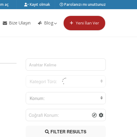
m aç
Kayıt olmak
Parolanızı mı unuttunuz
Bize Ulaşın
Blog
Yeni İlan Ver
Kategori Türü:
Konum:
FILTER RESULTS