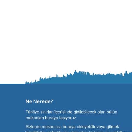
Ne Nerede?
Türki̇ye sınırları i̇çeri̇si̇nde gi̇di̇lebi̇lecek olan bütün
mekanları buraya taşıyoruz.
Si̇zlerde mekanınızı buraya ekleyebi̇li̇r veya gi̇tmek