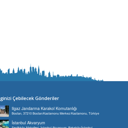
lginizi Çebilecek Gönderiler
Ilgaz Jandarma Karakol Komutanlığı
Bostan, 37210 Bostan/Kastamonu Merkez/Kastamonu, Türkiye
İstanbul Akvaryum
Şenlikköy Mahallesi, İstanbul Akvaryum, Bakırköy/İstanbul,