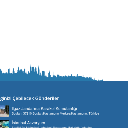
lginizi Çebilecek Gönderiler
Ilgaz Jandarma Karakol Komutanlığı
Bostan, 37210 Bostan/Kastamonu Merkez/Kastamonu, Türkiye
İstanbul Akvaryum
Şenlikköy Mahallesi, İstanbul Akvaryum, Bakırköy/İstanbul,