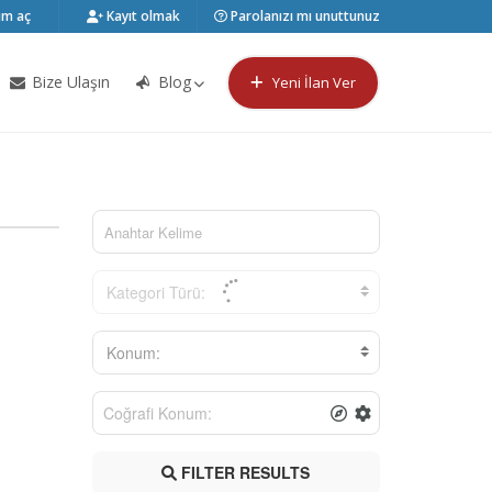
m aç
Kayıt olmak
Parolanızı mı unuttunuz
Bize Ulaşın
Blog
Yeni İlan Ver
Kategori Türü:
Konum:
FILTER RESULTS