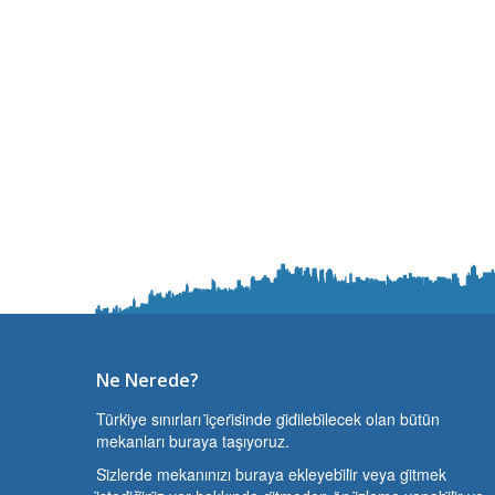
Ne Nerede?
Türki̇ye sınırları i̇çeri̇si̇nde gi̇di̇lebi̇lecek olan bütün
mekanları buraya taşıyoruz.
Si̇zlerde mekanınızı buraya ekleyebi̇li̇r veya gi̇tmek