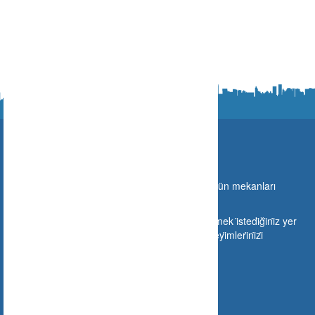
Ne Nerede?
Türki̇ye sınırları i̇çeri̇si̇nde gi̇di̇lebi̇lecek olan bütün mekanları
buraya taşıyoruz.
Si̇zlerde mekanınızı buraya ekleyebi̇li̇r veya gi̇tmek i̇stedi̇ği̇ni̇z yer
hakkında gi̇tmeden ön i̇zleme yapabi̇li̇r ve deneyi̇mleri̇ni̇zi̇
paylaşabi̇li̇rsi̇ni̇z.