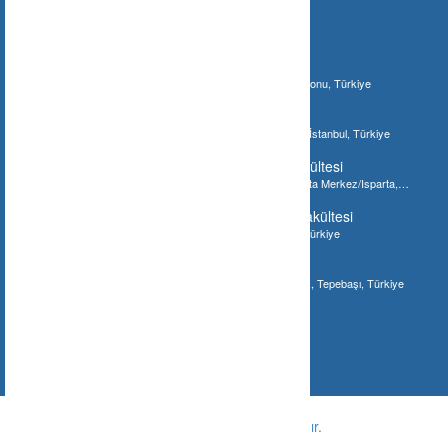
İlginizi Çebilecek Gönderiler
Ilgaz Jandarma Karakol Komutanlığı
Bostan, 37210 Bostan/Kastamonu Merkez/Kastamonu, Türkiye
İstanbul Akvaryum
Şenlikköy Mahallesi, İstanbul Akvaryum, Bakırköy/İstanbul, Türkiye
Süleyman Demirel Üniversitesi Tıp Fakültesi
Süleyman Demirel Üniversitesi Tıp Fakültesi, Isparta Merkez/Isparta,
Türkiye
Gaziantep Üniversitesi Diş Hekimliği Fakültesi
Gaziantep Üniversitesi Diş Fakültesi, Gaziantep, Türkiye
Meşhur Tostçu İsmail
Eskişehir, Hoşnudiye Mahallesi, Bayramyeri Sokak, Tepebaşı, Türkiye
© Copyright -
Ne Nerede ?
-
Tüm hakları saklıdır.