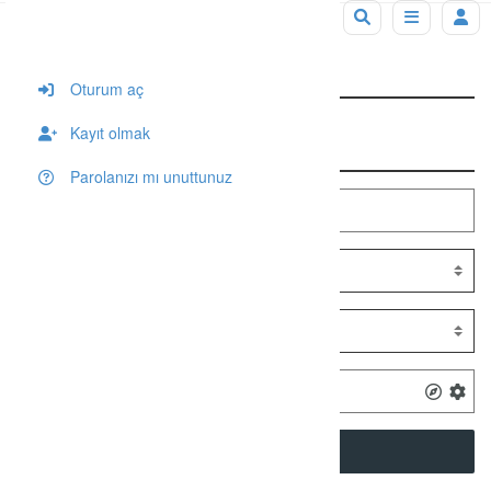
Tag: eskişehir çiçek ızgara iletişim
Oturum aç
Kayıt olmak
Arama
Parolanızı mı unuttunuz
SEARCH