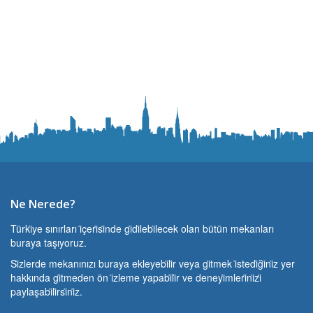
Ne Nerede?
Türki̇ye sınırları i̇çeri̇si̇nde gi̇di̇lebi̇lecek olan bütün mekanları
buraya taşıyoruz.
Si̇zlerde mekanınızı buraya ekleyebi̇li̇r veya gi̇tmek i̇stedi̇ği̇ni̇z yer
hakkında gi̇tmeden ön i̇zleme yapabi̇li̇r ve deneyi̇mleri̇ni̇zi̇
paylaşabi̇li̇rsi̇ni̇z.