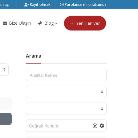
m aç
Kayıt olmak
Parolanızı mı unuttunuz
Bize Ulaşın
Blog
Yeni İlan Ver
Arama