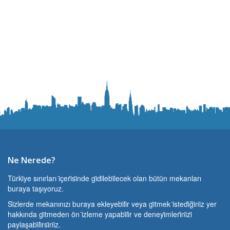
Ne Nerede?
Türki̇ye sınırları i̇çeri̇si̇nde gi̇di̇lebi̇lecek olan bütün mekanları
buraya taşıyoruz.
Si̇zlerde mekanınızı buraya ekleyebi̇li̇r veya gi̇tmek i̇stedi̇ği̇ni̇z yer
hakkında gi̇tmeden ön i̇zleme yapabi̇li̇r ve deneyi̇mleri̇ni̇zi̇
paylaşabi̇li̇rsi̇ni̇z.