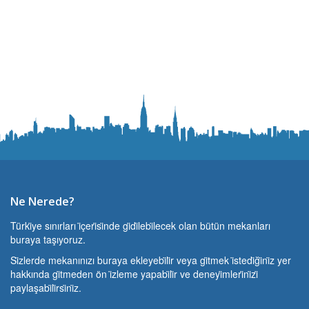
Ne Nerede?
Türki̇ye sınırları i̇çeri̇si̇nde gi̇di̇lebi̇lecek olan bütün mekanları
buraya taşıyoruz.
Si̇zlerde mekanınızı buraya ekleyebi̇li̇r veya gi̇tmek i̇stedi̇ği̇ni̇z yer
hakkında gi̇tmeden ön i̇zleme yapabi̇li̇r ve deneyi̇mleri̇ni̇zi̇
paylaşabi̇li̇rsi̇ni̇z.