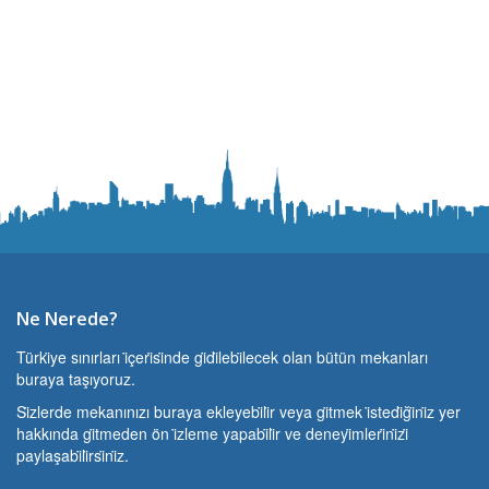
Ne Nerede?
Türki̇ye sınırları i̇çeri̇si̇nde gi̇di̇lebi̇lecek olan bütün mekanları
buraya taşıyoruz.
Si̇zlerde mekanınızı buraya ekleyebi̇li̇r veya gi̇tmek i̇stedi̇ği̇ni̇z yer
hakkında gi̇tmeden ön i̇zleme yapabi̇li̇r ve deneyi̇mleri̇ni̇zi̇
paylaşabi̇li̇rsi̇ni̇z.