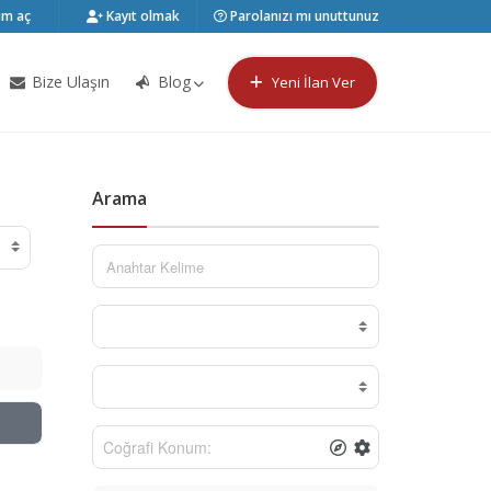
m aç
Kayıt olmak
Parolanızı mı unuttunuz
Bize Ulaşın
Blog
Yeni İlan Ver
Arama