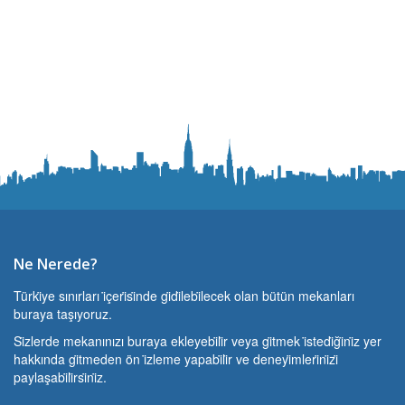
Ne Nerede?
Türki̇ye sınırları i̇çeri̇si̇nde gi̇di̇lebi̇lecek olan bütün mekanları
buraya taşıyoruz.
Si̇zlerde mekanınızı buraya ekleyebi̇li̇r veya gi̇tmek i̇stedi̇ği̇ni̇z yer
hakkında gi̇tmeden ön i̇zleme yapabi̇li̇r ve deneyi̇mleri̇ni̇zi̇
paylaşabi̇li̇rsi̇ni̇z.