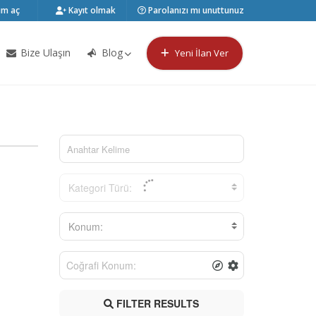
m aç
Kayıt olmak
Parolanızı mı unuttunuz
Bize Ulaşın
Blog
Yeni İlan Ver
Kategori Türü:
Konum:
FILTER RESULTS