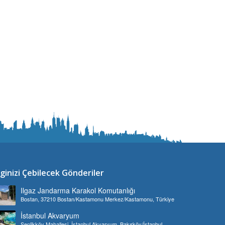
lginizi Çebilecek Gönderiler
Ilgaz Jandarma Karakol Komutanlığı
Bostan, 37210 Bostan/Kastamonu Merkez/Kastamonu, Türkiye
İstanbul Akvaryum
Şenlikköy Mahallesi, İstanbul Akvaryum, Bakırköy/İstanbul,