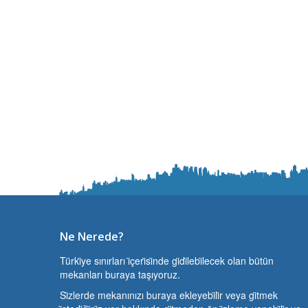
Ne Nerede?
Türki̇ye sınırları i̇çeri̇si̇nde gi̇di̇lebi̇lecek olan bütün
mekanları buraya taşıyoruz.
Si̇zlerde mekanınızı buraya ekleyebi̇li̇r veya gi̇tmek