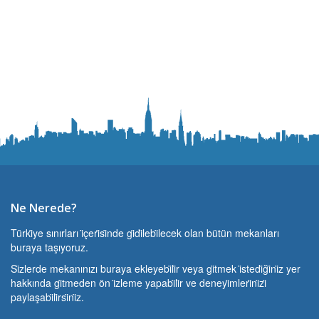
Ne Nerede?
Türki̇ye sınırları i̇çeri̇si̇nde gi̇di̇lebi̇lecek olan bütün mekanları
buraya taşıyoruz.
Si̇zlerde mekanınızı buraya ekleyebi̇li̇r veya gi̇tmek i̇stedi̇ği̇ni̇z yer
hakkında gi̇tmeden ön i̇zleme yapabi̇li̇r ve deneyi̇mleri̇ni̇zi̇
paylaşabi̇li̇rsi̇ni̇z.