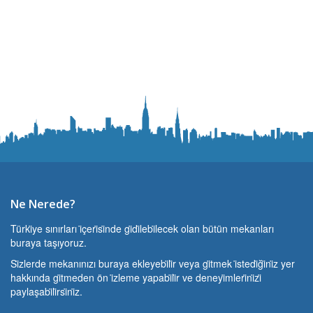
Ne Nerede?
Türki̇ye sınırları i̇çeri̇si̇nde gi̇di̇lebi̇lecek olan bütün mekanları
buraya taşıyoruz.
Si̇zlerde mekanınızı buraya ekleyebi̇li̇r veya gi̇tmek i̇stedi̇ği̇ni̇z yer
hakkında gi̇tmeden ön i̇zleme yapabi̇li̇r ve deneyi̇mleri̇ni̇zi̇
paylaşabi̇li̇rsi̇ni̇z.