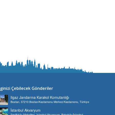
lginizi Çebilecek Gönderiler
Ilgaz Jandarma Karakol Komutanlığı
Bostan, 37210 Bostan/Kastamonu Merkez/Kastamonu, Türkiye
İstanbul Akvaryum
Şenlikköy Mahallesi, İstanbul Akvaryum, Bakırköy/İstanbul,