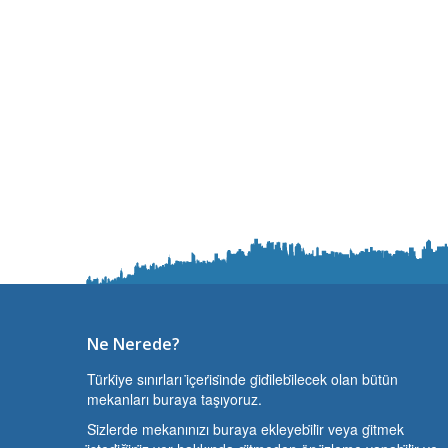
Ne Nerede?
Türki̇ye sınırları i̇çeri̇si̇nde gi̇di̇lebi̇lecek olan bütün
mekanları buraya taşıyoruz.
Si̇zlerde mekanınızı buraya ekleyebi̇li̇r veya gi̇tmek