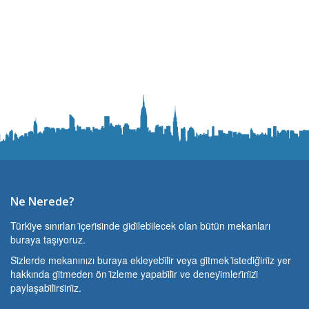
Ne Nerede?
Türki̇ye sınırları i̇çeri̇si̇nde gi̇di̇lebi̇lecek olan bütün mekanları
buraya taşıyoruz.
Si̇zlerde mekanınızı buraya ekleyebi̇li̇r veya gi̇tmek i̇stedi̇ği̇ni̇z yer
hakkında gi̇tmeden ön i̇zleme yapabi̇li̇r ve deneyi̇mleri̇ni̇zi̇
paylaşabi̇li̇rsi̇ni̇z.