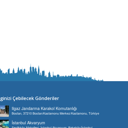
lginizi Çebilecek Gönderiler
Ilgaz Jandarma Karakol Komutanlığı
Bostan, 37210 Bostan/Kastamonu Merkez/Kastamonu, Türkiye
İstanbul Akvaryum
Şenlikköy Mahallesi, İstanbul Akvaryum, Bakırköy/İstanbul,