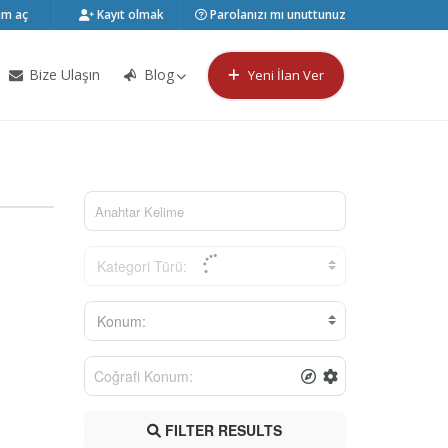
m aç
Kayıt olmak
Parolanızı mı unuttunuz
Bize Ulaşın
Blog
Yeni İlan Ver
Kategori Türü:
Konum:
FILTER RESULTS