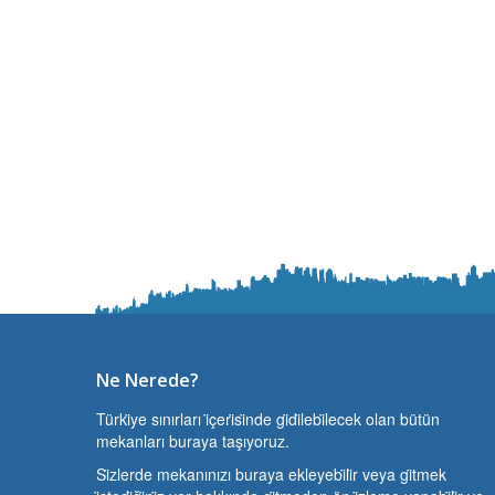
Ne Nerede?
Türki̇ye sınırları i̇çeri̇si̇nde gi̇di̇lebi̇lecek olan bütün
mekanları buraya taşıyoruz.
Si̇zlerde mekanınızı buraya ekleyebi̇li̇r veya gi̇tmek