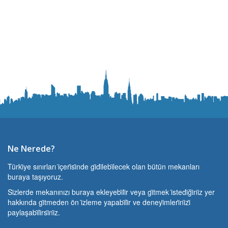
Ne Nerede?
Türki̇ye sınırları i̇çeri̇si̇nde gi̇di̇lebi̇lecek olan bütün mekanları
buraya taşıyoruz.
Si̇zlerde mekanınızı buraya ekleyebi̇li̇r veya gi̇tmek i̇stedi̇ği̇ni̇z yer
hakkında gi̇tmeden ön i̇zleme yapabi̇li̇r ve deneyi̇mleri̇ni̇zi̇
paylaşabi̇li̇rsi̇ni̇z.