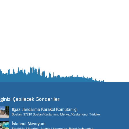
lginizi Çebilecek Gönderiler
Ilgaz Jandarma Karakol Komutanlığı
Bostan, 37210 Bostan/Kastamonu Merkez/Kastamonu, Türkiye
İstanbul Akvaryum
Şenlikköy Mahallesi, İstanbul Akvaryum, Bakırköy/İstanbul,