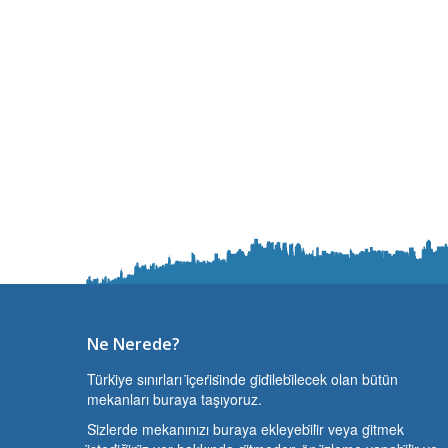
Ne Nerede?
Türki̇ye sınırları i̇çeri̇si̇nde gi̇di̇lebi̇lecek olan bütün
mekanları buraya taşıyoruz.
Si̇zlerde mekanınızı buraya ekleyebi̇li̇r veya gi̇tmek