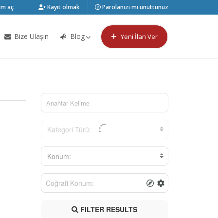
m aç
Kayıt olmak
Parolanızı mı unuttunuz
Bize Ulaşın
Blog
Yeni İlan Ver
Kategori Türü:
Konum:
FILTER RESULTS