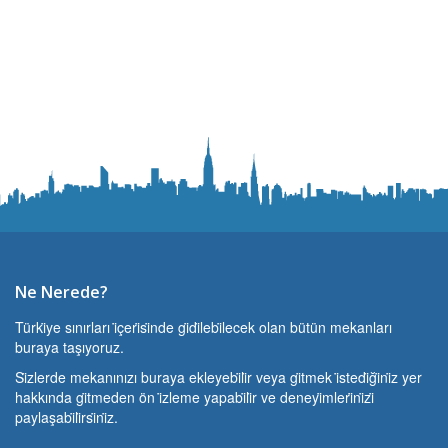
Ne Nerede?
Türki̇ye sınırları i̇çeri̇si̇nde gi̇di̇lebi̇lecek olan bütün mekanları
buraya taşıyoruz.
Si̇zlerde mekanınızı buraya ekleyebi̇li̇r veya gi̇tmek i̇stedi̇ği̇ni̇z yer
hakkında gi̇tmeden ön i̇zleme yapabi̇li̇r ve deneyi̇mleri̇ni̇zi̇
paylaşabi̇li̇rsi̇ni̇z.