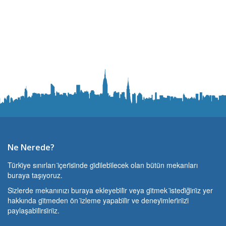
Ne Nerede?
Türki̇ye sınırları i̇çeri̇si̇nde gi̇di̇lebi̇lecek olan bütün mekanları
buraya taşıyoruz.
Si̇zlerde mekanınızı buraya ekleyebi̇li̇r veya gi̇tmek i̇stedi̇ği̇ni̇z yer
hakkında gi̇tmeden ön i̇zleme yapabi̇li̇r ve deneyi̇mleri̇ni̇zi̇
paylaşabi̇li̇rsi̇ni̇z.