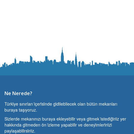
Ne Nerede?
Türki̇ye sınırları i̇çeri̇si̇nde gi̇di̇lebi̇lecek olan bütün mekanları
buraya taşıyoruz.
Si̇zlerde mekanınızı buraya ekleyebi̇li̇r veya gi̇tmek i̇stedi̇ği̇ni̇z yer
hakkında gi̇tmeden ön i̇zleme yapabi̇li̇r ve deneyi̇mleri̇ni̇zi̇
paylaşabi̇li̇rsi̇ni̇z.