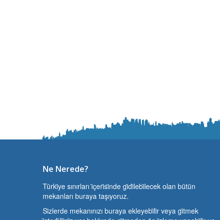
Ne Nerede?
Türki̇ye sınırları i̇çeri̇si̇nde gi̇di̇lebi̇lecek olan bütün
mekanları buraya taşıyoruz.
Si̇zlerde mekanınızı buraya ekleyebi̇li̇r veya gi̇tmek