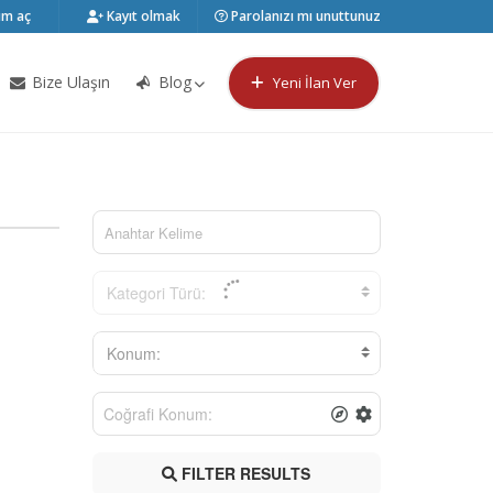
m aç
Kayıt olmak
Parolanızı mı unuttunuz
Bize Ulaşın
Blog
Yeni İlan Ver
Kategori Türü:
Konum:
FILTER RESULTS