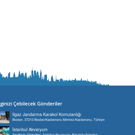
lginizi Çebilecek Gönderiler
Ilgaz Jandarma Karakol Komutanlığı
Bostan, 37210 Bostan/Kastamonu Merkez/Kastamonu, Türkiye
İstanbul Akvaryum
Şenlikköy Mahallesi, İstanbul Akvaryum, Bakırköy/İstanbul,