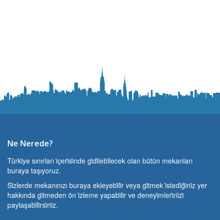
Ne Nerede?
Türki̇ye sınırları i̇çeri̇si̇nde gi̇di̇lebi̇lecek olan bütün mekanları
buraya taşıyoruz.
Si̇zlerde mekanınızı buraya ekleyebi̇li̇r veya gi̇tmek i̇stedi̇ği̇ni̇z yer
hakkında gi̇tmeden ön i̇zleme yapabi̇li̇r ve deneyi̇mleri̇ni̇zi̇
paylaşabi̇li̇rsi̇ni̇z.