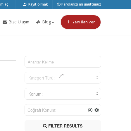
m aç
Kayıt olmak
Parolanızı mı unuttunuz
Bize Ulaşın
Blog
Yeni İlan Ver
Kategori Türü:
Konum:
FILTER RESULTS