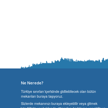
Ne Nerede?
Türki̇ye sınırları i̇çeri̇si̇nde gi̇di̇lebi̇lecek olan bütün
mekanları buraya taşıyoruz.
Si̇zlerde mekanınızı buraya ekleyebi̇li̇r veya gi̇tmek