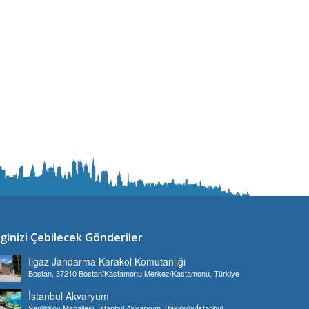
lginizi Çebilecek Gönderiler
Ilgaz Jandarma Karakol Komutanlığı
Bostan, 37210 Bostan/Kastamonu Merkez/Kastamonu, Türkiye
İstanbul Akvaryum
Şenlikköy Mahallesi, İstanbul Akvaryum, Bakırköy/İstanbul,