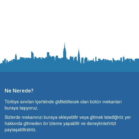
Ne Nerede?
Türki̇ye sınırları i̇çeri̇si̇nde gi̇di̇lebi̇lecek olan bütün mekanları
buraya taşıyoruz.
Si̇zlerde mekanınızı buraya ekleyebi̇li̇r veya gi̇tmek i̇stedi̇ği̇ni̇z yer
hakkında gi̇tmeden ön i̇zleme yapabi̇li̇r ve deneyi̇mleri̇ni̇zi̇
paylaşabi̇li̇rsi̇ni̇z.