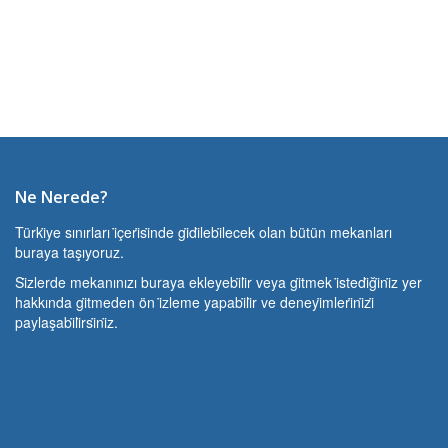
Ne Nerede?
Türki̇ye sınırları i̇çeri̇si̇nde gi̇di̇lebi̇lecek olan bütün mekanları
buraya taşıyoruz.
Si̇zlerde mekanınızı buraya ekleyebi̇li̇r veya gi̇tmek i̇stedi̇ği̇ni̇z yer
hakkında gi̇tmeden ön i̇zleme yapabi̇li̇r ve deneyi̇mleri̇ni̇zi̇
paylaşabi̇li̇rsi̇ni̇z.