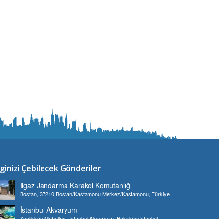
lginizi Çebilecek Gönderiler
Ilgaz Jandarma Karakol Komutanlığı
Bostan, 37210 Bostan/Kastamonu Merkez/Kastamonu, Türkiye
İstanbul Akvaryum
Şenlikköy Mahallesi, İstanbul Akvaryum, Bakırköy/İstanbul,