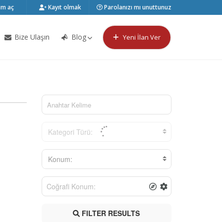
m aç
Kayıt olmak
Parolanızı mı unuttunuz
Bize Ulaşın
Blog
Yeni İlan Ver
Kategori Türü:
Konum:
FILTER RESULTS