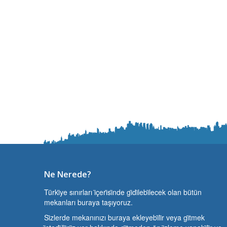
Ne Nerede?
Türki̇ye sınırları i̇çeri̇si̇nde gi̇di̇lebi̇lecek olan bütün
mekanları buraya taşıyoruz.
Si̇zlerde mekanınızı buraya ekleyebi̇li̇r veya gi̇tmek