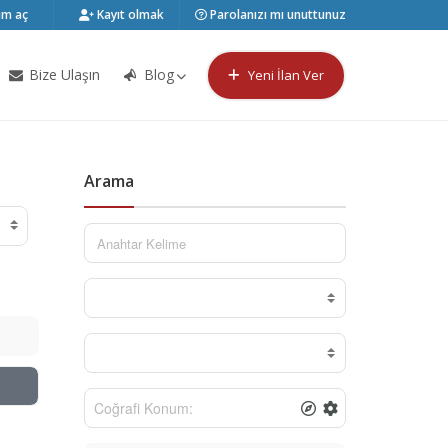
m aç
Kayıt olmak
Parolanızı mı unuttunuz
Bize Ulaşın
Blog
Yeni İlan Ver
Arama