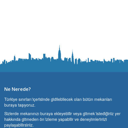
Ne Nerede?
Türki̇ye sınırları i̇çeri̇si̇nde gi̇di̇lebi̇lecek olan bütün mekanları
buraya taşıyoruz.
Si̇zlerde mekanınızı buraya ekleyebi̇li̇r veya gi̇tmek i̇stedi̇ği̇ni̇z yer
hakkında gi̇tmeden ön i̇zleme yapabi̇li̇r ve deneyi̇mleri̇ni̇zi̇
paylaşabi̇li̇rsi̇ni̇z.