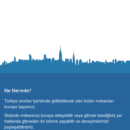
Ne Nerede?
Türki̇ye sınırları i̇çeri̇si̇nde gi̇di̇lebi̇lecek olan bütün mekanları
buraya taşıyoruz.
Si̇zlerde mekanınızı buraya ekleyebi̇li̇r veya gi̇tmek i̇stedi̇ği̇ni̇z yer
hakkında gi̇tmeden ön i̇zleme yapabi̇li̇r ve deneyi̇mleri̇ni̇zi̇
paylaşabi̇li̇rsi̇ni̇z.