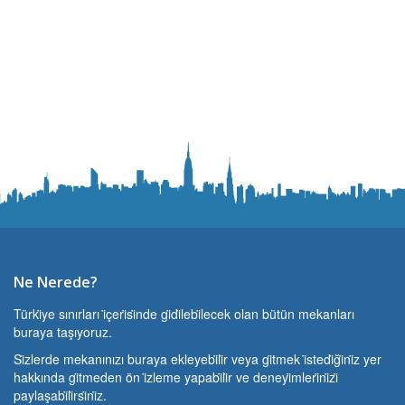
Ne Nerede?
Türki̇ye sınırları i̇çeri̇si̇nde gi̇di̇lebi̇lecek olan bütün mekanları
buraya taşıyoruz.
Si̇zlerde mekanınızı buraya ekleyebi̇li̇r veya gi̇tmek i̇stedi̇ği̇ni̇z yer
hakkında gi̇tmeden ön i̇zleme yapabi̇li̇r ve deneyi̇mleri̇ni̇zi̇
paylaşabi̇li̇rsi̇ni̇z.