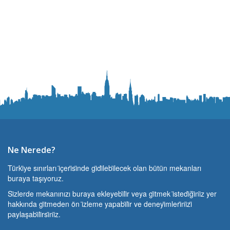
Ne Nerede?
Türki̇ye sınırları i̇çeri̇si̇nde gi̇di̇lebi̇lecek olan bütün mekanları
buraya taşıyoruz.
Si̇zlerde mekanınızı buraya ekleyebi̇li̇r veya gi̇tmek i̇stedi̇ği̇ni̇z yer
hakkında gi̇tmeden ön i̇zleme yapabi̇li̇r ve deneyi̇mleri̇ni̇zi̇
paylaşabi̇li̇rsi̇ni̇z.