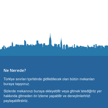
Ne Nerede?
Türki̇ye sınırları i̇çeri̇si̇nde gi̇di̇lebi̇lecek olan bütün mekanları
buraya taşıyoruz.
Si̇zlerde mekanınızı buraya ekleyebi̇li̇r veya gi̇tmek i̇stedi̇ği̇ni̇z yer
hakkında gi̇tmeden ön i̇zleme yapabi̇li̇r ve deneyi̇mleri̇ni̇zi̇
paylaşabi̇li̇rsi̇ni̇z.